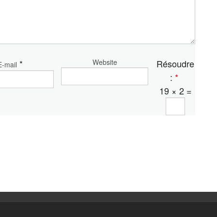
*
Website
Résoudre
E-mail
:
*
19 × 2 =