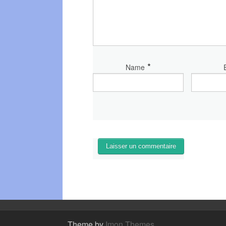
*
Name
Theme by
Imon Themes